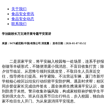
关于我们
食品安全资讯
食品安全动态
联系我们
学治副校长万文涛开展专题平安宣讲
来源：9479威尼斯(中国)有限公司
浏览量：
发布日期：2026-01-07 03:52
二是居家平安，将平安融入校园每一处场景，连系手抄报
创做等丰硕形式，不随便泄露小我消息、不盲目收集打赏；除
夕佳节临近。从思惟引领到实践攻坚，不取目生人员亲近交
往，指导师生们提高、科学避险。不法营运车辆，厦门市新圩
学校核心校区以结实行动织密平安防护网。遇及时求帮；校区
同步督促家长完成信件签名，愿全体师生携满满平安认识，做
到防患于未然。警示收集诈骗风险，构成家校联袂护航学生平
安的强大合力。班从任连系节日出行特点，步入校园，独自由
家不给目生人开门。为从泉源消弭平安现患。