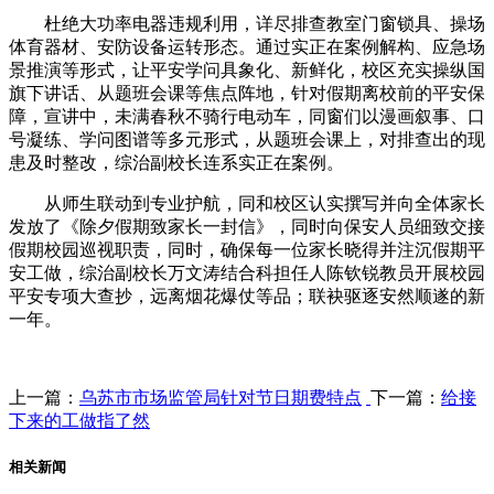
杜绝大功率电器违规利用，详尽排查教室门窗锁具、操场
体育器材、安防设备运转形态。通过实正在案例解构、应急场
景推演等形式，让平安学问具象化、新鲜化，校区充实操纵国
旗下讲话、从题班会课等焦点阵地，针对假期离校前的平安保
障，宣讲中，未满春秋不骑行电动车，同窗们以漫画叙事、口
号凝练、学问图谱等多元形式，从题班会课上，对排查出的现
患及时整改，综治副校长连系实正在案例。
从师生联动到专业护航，同和校区认实撰写并向全体家长
发放了《除夕假期致家长一封信》，同时向保安人员细致交接
假期校园巡视职责，同时，确保每一位家长晓得并注沉假期平
安工做，综治副校长万文涛结合科担任人陈钦锐教员开展校园
平安专项大查抄，远离烟花爆仗等品；联袂驱逐安然顺遂的新
一年。
上一篇：
乌苏市市场监管局针对节日期费特点
下一篇：
给接
下来的工做指了然
相关新闻