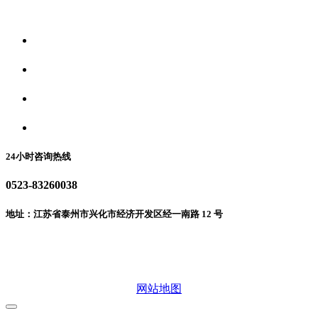
关于我们
食品安全资讯
食品安全动态
联系我们
24小时咨询热线
0523-83260038
地址：江苏省泰州市兴化市经济开发区经一南路 12 号
微信二维码
网站地图