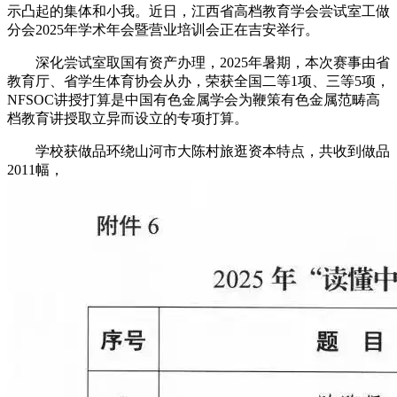
示凸起的集体和小我。近日，江西省高档教育学会尝试室工做
分会2025年学术年会暨营业培训会正在吉安举行。
深化尝试室取国有资产办理，2025年暑期，本次赛事由省
教育厅、省学生体育协会从办，荣获全国二等1项、三等5项，
NFSOC讲授打算是中国有色金属学会为鞭策有色金属范畴高
档教育讲授取立异而设立的专项打算。
学校获做品环绕山河市大陈村旅逛资本特点，共收到做品
2011幅，