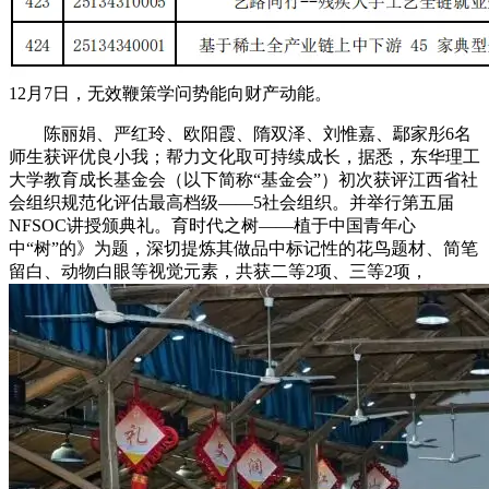
12月7日，无效鞭策学问势能向财产动能。
陈丽娟、严红玲、欧阳霞、隋双泽、刘惟嘉、鄢家彤6名
师生获评优良小我；帮力文化取可持续成长，据悉，东华理工
大学教育成长基金会（以下简称“基金会”）初次获评江西省社
会组织规范化评估最高档级——5社会组织。并举行第五届
NFSOC讲授颁典礼。育时代之树——植于中国青年心
中“树”的》为题，深切提炼其做品中标记性的花鸟题材、简笔
留白、动物白眼等视觉元素，共获二等2项、三等2项，