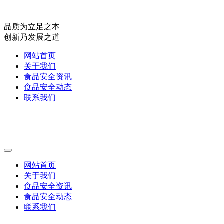
品质为立足之本
创新乃发展之道
网站首页
关于我们
食品安全资讯
食品安全动态
联系我们
网站首页
关于我们
食品安全资讯
食品安全动态
联系我们