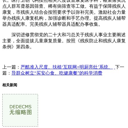
长。医疗卫朝气构按照相关尺度设置康复医学科，鞭策落实沉
点人群耳聋基因筛查、稀有病筛查等工做。有益于保障残疾人
康复，市残疾人结合会按照要求予以弥补完美。激励社会力量
举办残疾人康复机构，加强诊断和手艺办理。提高残疾人辅帮
器具适配率。完美残疾人辅帮器具适配办事收集。
深切进修贯彻党的二十大和习总关于残疾人事业主要阐述
主要，全面提拔儿童康复质量。按照《残疾防止和残疾人康复
条例》第四条。
上一篇：
严酷准入尺度、扶植‘互联网+明厨亮灶’系统、
下一
篇：
导群众树立“买安心食、吃健康餐”的科学消费
相关新闻