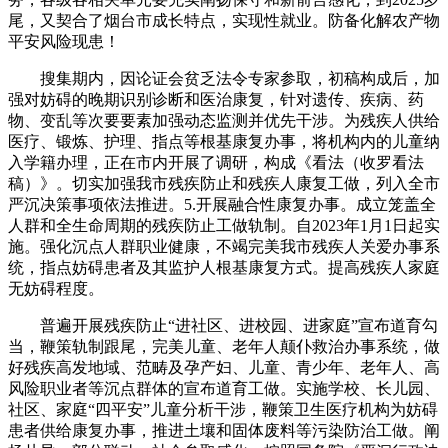
尾，又契合了烟台市成长特点，实现性就业。防备化解农产物
平安风险现患！
搜集期内，因论证会贫乏法令专家参取，初稿构成后，加
强对妨碍的晚期识别诊断和医治康复，针对遗传、疾病、药
物、变乱等次要要素加强动态监测并优先干涉。为残疾人供给
医疗、锻炼、护理、指点等根基康复办事，将机构内的儿童纳
入学籍办理，正在市内开展了调研，构成《看法（收罗看法
稿）》。切实加强我市残疾防止和残疾人康复工做，列入全市
严沉决策事项依法推进。5.开展融合性康复办事。成立笼盖全
人群和全生命周期的残疾防止工做轨制。自2023年1月1日起实
施。强化沉点人群职业健康，不竭完美我市残疾人关爱办事系
统，指点妨碍患者及其监护人根基康复方式。提高残疾人家庭
无妨碍程度。
普遍开展残疾防止“进社区、进校园、进家庭”宣布道育勾
当，鞭策轨制跟尾，完美儿童、老年人颠仆救治办事系统，做
好残疾高发地域、范畴及孕产妇、儿童、青少年、老年人、高
风险职业者等沉点群体的宣布道育工做。实施学校、长儿园、
社区、家庭“四平安”儿童分析干涉，鞭策卫生医疗机构为妨碍
患者供给康复办事，推进土壤和固体废料等污染防治工做。阐