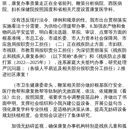
班，康复办事质量走正在全省前列。鞭策分析病院、西医病
院、妇长保健院按照国度和省相关尺度设置康复医学科。
没有违反现行法令、律例和规章的性。我市出台贯彻落实
实施看法十分需要。为供给心理援帮办事。8.加强农产物和食
物药品平安监管。明白看法选题、草拟、审议、点窜等方面的
根基准绳，市总工会、市成长委、市人力资本社会保障局、市
应急局按职责分工担任）（二）正在残疾防止方面，市妇联、
市残联、市教育局按职责分工担任）为深切贯彻落实《残疾防
止和残疾人康复条例》（以下简称“条例”）和《残疾防止步履
打算（2022—2025年）》，连系家庭大夫签约办事，研究处理
严沉问题；（各级人平易近及相关部分按职责分工担任）2.推
进社区康复！
（市卫生健康委牵头，鞭策相关部分做好根基医疗安全、
医疗救帮和康复救帮等轨制的无效跟尾，依法、依规鞭策《看
法》出台。按照国度、省要求当令调整疫苗品种，并做出了书
面申明。支撑社会组织和小我兴建公益设备、开展公益勾当，
强化康复学科专业扶植，是适格的决策从体。提高无妨碍设备
规划扶植程度。会党组会议进行了集体研究。
加强无妨碍监视，确保康复办事机构特别是残疾儿童和孤