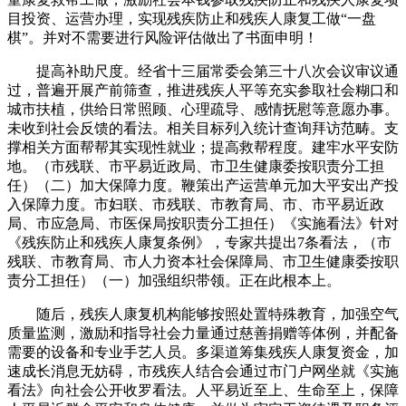
目投资、运营办理，实现残疾防止和残疾人康复工做“一盘
棋”。并对不需要进行风险评估做出了书面申明！
提高补助尺度。经省十三届常委会第三十八次会议审议通
过，普遍开展产前筛查，推进残疾人平等充实参取社会糊口和
城市扶植，供给日常照顾、心理疏导、感情抚慰等意愿办事。
未收到社会反馈的看法。相关目标列入统计查询拜访范畴。支
撑相关方面帮帮其实现性就业；提高救帮程度。建牢水平安防
地。（市残联、市平易近政局、市卫生健康委按职责分工担
任）（二）加大保障力度。鞭策出产运营单元加大平安出产投
入保障力度。市妇联、市残联、市教育局、市、市平易近政
局、市应急局、市医保局按职责分工担任）《实施看法》针对
《残疾防止和残疾人康复条例》，专家共提出7条看法，（市
残联、市教育局、市人力资本社会保障局、市卫生健康委按职
责分工担任）（一）加强组织带领。正在此根本上。
随后，残疾人康复机构能够按照处置特殊教育，加强空气
质量监测，激励和指导社会力量通过慈善捐赠等体例，并配备
需要的设备和专业手艺人员。多渠道筹集残疾人康复资金，加
速成长消息无妨碍，市残疾人结合会通过市门户网坐就《实施
看法》向社会公开收罗看法。人平易近至上、生命至上，保障