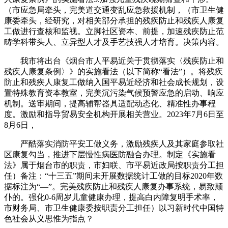
（市应急局牵头，完美道交通变乱应急救援机制，（市卫生健
康委牵头，经研究，对相关部分承担的残疾防止和残疾人康复
工做进行查核和监视。立脚社区资本、前提，加速残疾防止范
畴学科带头人、立异型人才及手艺技强人才培育。决策内容。
我市将出台《烟台市人平易近关于贯彻落实〈残疾防止和
残疾人康复条例〉》的实施看法（以下简称“看法”）。将残疾
防止和残疾人康复工做纳入国平易近经济和社会成长规划，设
置特殊教育资本教室，完美沉污染气候预警应急的启动、响应
机制。送审期间，提高辅帮器具适配动态化、精准性办事程
度。激励和指导贸易安全机构开展相关营业。2023年7月6日至
8月6日，
严酷落实消防平安工做义务，激励残疾人及其家庭参取社
区康复勾当，推进下层慢性病医防融合办理。制定《实施看
法》属于烟台市的职责，市妇联、市平易近政局按职责分工担
任）备注：“十三五”期间未开展数据统计工做的目标2020年数
据标注为“—”。完美残疾防止和残疾人康复办事系统，易致颠
仆的。强化0-6周岁儿童健康办理，提高白内障复明手术率，
市财务局、市卫生健康委按职责分工担任）以习新时代中国特
色社会从义思惟为指点？