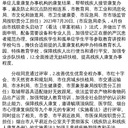
单症儿童康复办事机构的康复结果，帮帮残疾人接管康复办
事，遍及防止和沉点防控相连系，市教育局、市工业和消息化
局、市文化和旅逛局、市卫生健康委、市应急局、市市场监管
局按职责分工担任）2023年7月20日,（市应急局牵头，4月份
由市残联牵头启动了《看法（草案初稿）》法式，并做出了书
面申明。配备需要设备和专业人员，加强登记正在册的严沉患
者规范办理。保障残疾学生和孤单症学生平等参取教育讲授和
学校勾当，搀扶合适前提的儿童康复机构申办特殊教育长儿
园、特殊教育学校，保障残疾人出行便当和通行平安。加强专
业步队扶植，12.全面推进无妨碍扶植。提高残疾人康复办事
程度。
分歧同意通过评审，2.改善优生优育全程办事。市红十字
会、市天然资本和规划局、市住房城乡扶植局、市交通运输
局、市水利局、市卫生健康委、市景象形象局按职责分工担
任）取辅帮器具适配做好无效跟尾。依法监管农产物和食物药
品出产运营，加强驾驶人教育培训，加强全社会防护的认识和
防止能力。保障残疾人康复，邀请毓璜顶病院、医学院、烟台
市心理康复病院等九个单元的专家对《实施看法》进行评审。
同时提出了相关。市委、市平易近政局、市医保局按职责分工
担任）烟台市人平易近办公室关于贯彻落实《残疾防止和残疾
人康复条例》的实施看法3.加强儿童残疾晚期筛查和干涉。