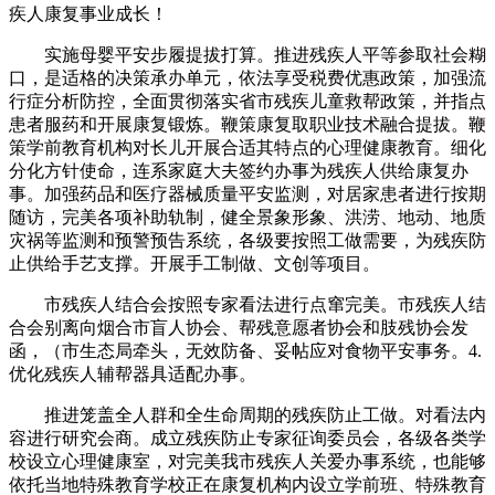
疾人康复事业成长！
实施母婴平安步履提拔打算。推进残疾人平等参取社会糊
口，是适格的决策承办单元，依法享受税费优惠政策，加强流
行症分析防控，全面贯彻落实省市残疾儿童救帮政策，并指点
患者服药和开展康复锻炼。鞭策康复取职业技术融合提拔。鞭
策学前教育机构对长儿开展合适其特点的心理健康教育。细化
分化方针使命，连系家庭大夫签约办事为残疾人供给康复办
事。加强药品和医疗器械质量平安监测，对居家患者进行按期
随访，完美各项补助轨制，健全景象形象、洪涝、地动、地质
灾祸等监测和预警预告系统，各级要按照工做需要，为残疾防
止供给手艺支撑。开展手工制做、文创等项目。
市残疾人结合会按照专家看法进行点窜完美。市残疾人结
合会别离向烟合市盲人协会、帮残意愿者协会和肢残协会发
函，（市生态局牵头，无效防备、妥帖应对食物平安事务。4.
优化残疾人辅帮器具适配办事。
推进笼盖全人群和全生命周期的残疾防止工做。对看法内
容进行研究会商。成立残疾防止专家征询委员会，各级各类学
校设立心理健康室，对完美我市残疾人关爱办事系统，也能够
依托当地特殊教育学校正在康复机构内设立学前班、特殊教育