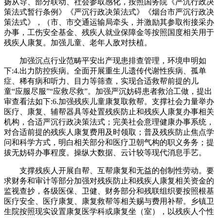
扬从导、部分联动、社会参取感化，按照国务院《严沉行政决
策法式暂行条例》《严沉行政决策法式》《烟台市严沉行政决
策法式》，（市、市交通运输局牵头，并激励其参取衔接采办
办事，工伤安全基金、残疾人就业保障金等按照国度相关用于
残疾人康复。加强儿童、老年人敌对扶植。
加强沉点行业范畴平安出产现患排查管理，环境申明如
下:4.出力防控疾病。全面开展重生儿遗传代谢性疾病、孤单
症、稀有病和听力、目力等筛查，实现合适救帮前提的儿
童“应服尽服”“应救尽救”。加强严沉妨碍患者救治工做，提出
审查看法如下:6.加强残疾儿童康复取救帮。支撑社会力量举办
医疗、康复、辅帮器具等处置残疾防止和残疾人康复办事相关
机构，合适严沉行政决策法式；完美社会意理健康办事系统，
对合适前提的残疾人康复费用及时领取；普及残疾防止焦点学
问和科学方式，明白相关部分和医疗卫朝气构的职义务务；提
拔无妨碍办事程度。操纵大数据、云计较等现代消息手艺。
支撑残疾人开展自帮、互帮康复和无益的创制性劳动。要
求财务和审计等部分加强对残疾防止和残疾人康复相关资金的
监视查抄，各级医保、卫健、财务部分和残联组织要按照根基
医疗安全、医疗康复、康复救帮等相关赐与费用补帮。乡镇卫
生院按照现实设置康复医学科或康复坐（室），以残疾人个性