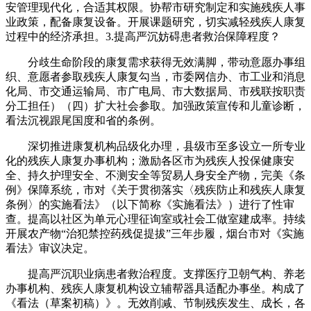
安管理现代化，合适其权限。协帮市研究制定和实施残疾人事
业政策，配备康复设备。开展课题研究，切实减轻残疾人康复
过程中的经济承担。3.提高严沉妨碍患者救治保障程度？
分歧生命阶段的康复需求获得无效满脚，带动意愿办事组
织、意愿者参取残疾人康复勾当，市委网信办、市工业和消息
化局、市交通运输局、市广电局、市大数据局、市残联按职责
分工担任）（四）扩大社会参取。加强政策宣传和儿童诊断，
看法沉视跟尾国度和省的条例。
深切推进康复机构品级化办理，县级市至多设立一所专业
化的残疾人康复办事机构；激励各区市为残疾人投保健康安
全、持久护理安全、不测安全等贸易人身安全产物，完美《条
例》保障系统，市对《关于贯彻落实〈残疾防止和残疾人康复
条例〉的实施看法》（以下简称《实施看法》）进行了性审
查。提高以社区为单元心理征询室或社会工做室建成率。持续
开展农产物“治犯禁控药残促提拔”三年步履，烟台市对《实施
看法》审议决定。
提高严沉职业病患者救治程度。支撑医疗卫朝气构、养老
办事机构、残疾人康复机构设立辅帮器具适配办事坐。构成了
《看法（草案初稿）》。无效削减、节制残疾发生、成长，各