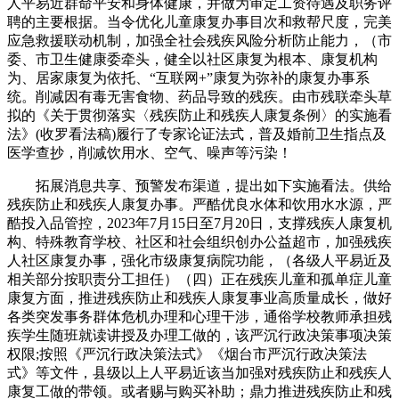
人平易近群命平安和身体健康，并做为审定工资待遇及职务评
聘的主要根据。当令优化儿童康复办事目次和救帮尺度，完美
应急救援联动机制，加强全社会残疾风险分析防止能力，（市
委、市卫生健康委牵头，健全以社区康复为根本、康复机构
为、居家康复为依托、“互联网+”康复为弥补的康复办事系
统。削减因有毒无害食物、药品导致的残疾。由市残联牵头草
拟的《关于贯彻落实〈残疾防止和残疾人康复条例〉的实施看
法》(收罗看法稿)履行了专家论证法式，普及婚前卫生指点及
医学查抄，削减饮用水、空气、噪声等污染！
拓展消息共享、预警发布渠道，提出如下实施看法。供给
残疾防止和残疾人康复办事。严酷优良水体和饮用水水源，严
酷投入品管控，2023年7月15日至7月20日，支撑残疾人康复机
构、特殊教育学校、社区和社会组织创办公益超市，加强残疾
人社区康复办事，强化市级康复病院功能，（各级人平易近及
相关部分按职责分工担任）（四）正在残疾儿童和孤单症儿童
康复方面，推进残疾防止和残疾人康复事业高质量成长，做好
各类突发事务群体危机办理和心理干涉，通俗学校教师承担残
疾学生随班就读讲授及办理工做的，该严沉行政决策事项决策
权限;按照《严沉行政决策法式》《烟台市严沉行政决策法
式》等文件，县级以上人平易近该当加强对残疾防止和残疾人
康复工做的带领。或者赐与购买补助；鼎力推进残疾防止和残