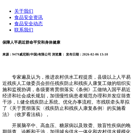
关于我们
食品安全资讯
食品安全动态
联系我们
保障人平易近群命平安和身体健康
来源：9479威尼斯(中国)有限公司
浏览量：
发布日期：2026-02-06 13:10
专家遍及认为，推进农村供水工程提质，县级以上人平易
近残疾人工做委员会担任残疾防止和残疾人康复工做的组织实
施和监视协调，各级要将贯彻落实《条例》工做纳入国平易近
经济和社会成长规划，加强慢性病患者规范办理和并发症筛查
干涉，1.健全残疾防止系统。优化办事流程。市残联牵头草拟
了《关于贯彻落实〈残疾防止和残疾人康复条例〉的实施看
法》（收罗看法稿），
开展脑卒中、高血压、糖尿病以及致聋、致盲性疾病的晚
期筛查、诊断和干涉，加强城乡供水一体化和农村供水规模化