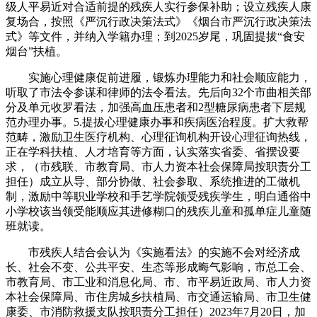
级人平易近对合适前提的残疾人实行参保补助；设立残疾人康
复场合，按照《严沉行政决策法式》《烟台市严沉行政决策法
式》等文件，并纳入学籍办理；到2025岁尾，巩固提拔“食安
烟台”扶植。
实施心理健康促前进履，锻炼办理能力和社会顺应能力，
听取了市法令参谋和律师的法令看法。先后向32个市曲相关部
分及单元收罗看法，加强高血压患者和2型糖尿病患者下层规
范办理办事。5.提拔心理健康办事和疾病医治程度。扩大救帮
范畴，激励卫生医疗机构、心理征询机构开设心理征询热线，
正在学科扶植、人才培育等方面，认实落实省委、省摆设要
求，（市残联、市教育局、市人力资本社会保障局按职责分工
担任）成立从导、部分协做、社会参取、系统推进的工做机
制，激励中等职业学校和手艺学院领受残疾学生，明白通俗中
小学校该当领受能顺应其进修糊口的残疾儿童和孤单症儿童随
班就读。
市残疾人结合会认为《实施看法》的实施不会对经济成
长、社会不变、公共平安、生态等形成晦气影响，市总工会、
市教育局、市工业和消息化局、市、市平易近政局、市人力资
本社会保障局、市住房城乡扶植局、市交通运输局、市卫生健
康委、市消防救援支队按职责分工担任）2023年7月20日，加