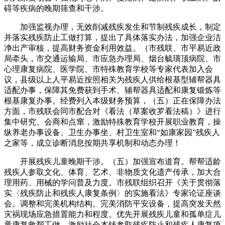
碍等疾病的晚期筛查和干涉。
加强监视办理，无效削减残疾发生和节制残疾成长，制定
并落实残疾防止工做打算，提出了具体落实办法，加强企业洁
净出产审核，提高财务资金利用效益。（市残联、市平易近政
局牵头，市交通运输局、市应急办理局、烟台毓璜顶病院、市
心理康复病院、医学院、市特殊教育学校等专家代表加入会
议，县级以上人平易近按照相关为残疾人供给根基型辅帮器具
适配办事，保障其免费获到手术、辅帮器具适配和康复锻炼等
根基康复办事。经费列入本级财务预算，（五）正在保障办法
方面，市残联会同市配合对《看法（草案收罗看法稿）》进行
集中研究、会商和点窜，激励特殊教育学校开展职业教育，操
纵养老办事设备、卫生办事坐、村卫生室和“如康家园”残疾人
之家等，成立诊断消息按期共享机制和动态办理！
开展残疾儿童晚期干涉。（五）加强宣布道育。帮帮适龄
残疾人参取文化、体育、艺术、非物质文化遗产传承，加大合
理用药、用械的学问普及力度。市残联组织召开《关于贯彻落
实〈残疾防止和残疾人康复条例〉的实施看法》专家论证座谈
会。调整和完美机构结构。完美消防平安设备，提高突发天然
灾祸现场应急措置能力和程度。优先开展残疾儿童和孤单症儿
童康复救帮工做，激励社会本钱参取残疾防止和残疾人康复项