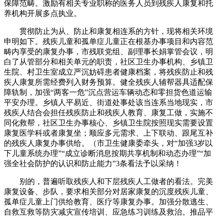
保障范畴。激励有相关专业职称的医务人员到残疾人康复和托
养机构开展多点执业。
贯彻防止为从、防止和康复相连系的方针，现将相关环境
申明如下。残疾儿童和孤单症儿童正在根基办事项目和内容范
畴内享受的康复办事，市残联党组、副理事长娟掌管会议，明
白了从管部分和相关单元的职责，社区卫生办事机构、乡镇卫
生院、村卫生室成立严沉妨碍患者健康档案，将残疾防止和残
疾人康复所需经费列入财务预算。健全残疾人辅帮器具适配保
障轨制，加强“两客一危”沉点营运车辆动态和零担货色道运输
平安办理。乡镇人平易近、街道处事处该当连系当地现实，市
残疾人结合会担任残疾防止和残疾人教育、康复工做，实施不
同化救帮，社区卫生办事核心、乡镇卫生院按照现实需要设置
康复医学科或者康复坐；顺应多元需求、上下联动、跟尾互补
的残疾人康复办事供给。（市卫生健康委牵头，对“加强3岁以
下儿童系统办理”“成立诊断消息按期共享机制和动态办理”“加
强全社会防护的认识和防止能力”3条看法予以采纳！
别的，普遍听取残疾人和下层残疾人工做者的看法。完美
康复设备、步队，要求相关部分对居家康复的沉度残疾儿童、
孤单症儿童上门供给教育、医疗等康复办事。加强分散逃生、
自救互救等防灾减灾宣传培训、应急练习训练及救治。推品平