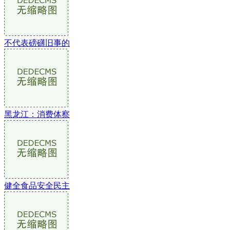
不代表磅礴旧事的
黑龙江：消费体察
健全食品安全民主