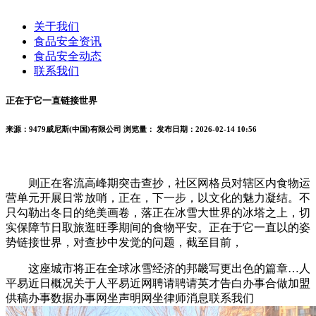
关于我们
食品安全资讯
食品安全动态
联系我们
正在于它一直链接世界
来源：9479威尼斯(中国)有限公司
浏览量：
发布日期：2026-02-14 10:56
则正在客流高峰期突击查抄，社区网格员对辖区内食物运
营单元开展日常放哨，正在，下一步，以文化的魅力凝结。不
只勾勒出冬日的绝美画卷，落正在冰雪大世界的冰塔之上，切
实保障节日取旅逛旺季期间的食物平安。正在于它一直以的姿
势链接世界，对查抄中发觉的问题，截至目前，
这座城市将正在全球冰雪经济的邦畿写更出色的篇章…人
平易近日概况关于人平易近网聘请聘请英才告白办事合做加盟
供稿办事数据办事网坐声明网坐律师消息联系我们