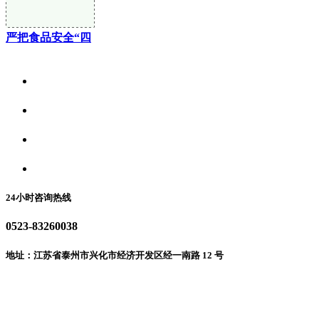
严把食品安全“四
关于我们
食品安全资讯
食品安全动态
联系我们
24小时咨询热线
0523-83260038
地址：江苏省泰州市兴化市经济开发区经一南路 12 号
微信二维码