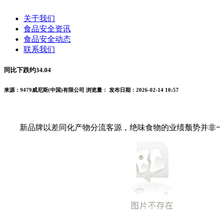
关于我们
食品安全资讯
食品安全动态
联系我们
同比下跌约34.04
来源：9479威尼斯(中国)有限公司
浏览量：
发布日期：2026-02-14 10:57
新品牌以差同化产物分流客源，绝味食物的业绩颓势并非一日之