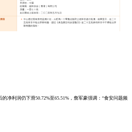
后的净利润仍下滑50.72%至65.51%，詹军豪强调：“食安问题频