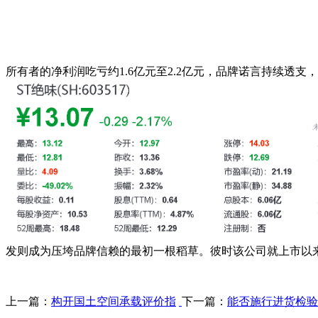
所有者的净利润吃亏约1.6亿元至2.2亿元，品牌诺言持续透支
发则成为压垮品牌信赖的最初一根稻草。彼时该公司就上市以
上一篇：
构开国土空间承载评价指
下一篇：
能否施行进货检验