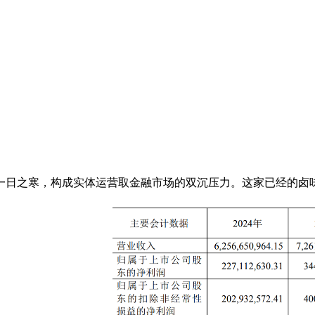
寒，构成实体运营取金融市场的双沉压力。这家已经的卤味巨头