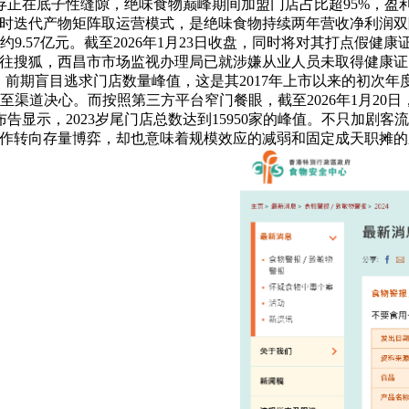
存正在底子性缝隙，绝味食物巅峰期间加盟门店占比超95%，盈
绝味未能及时迭代产物矩阵取运营模式，是绝味食物持续两年营收净
亿元至约9.57亿元。截至2026年1月23日收盘，同时将对其打点假
前往搜狐，西昌市市场监视办理局已就涉嫌从业人员未取得健康
”，前期盲目逃求门店数量峰值，这是其2017年上市以来的初
至渠道决心。而按照第三方平台窄门餐眼，截至2026年1月2
显示，2023岁尾门店总数达到15950家的峰值。不只加剧客流
作转向存量博弈，却也意味着规模效应的减弱和固定成天职摊的