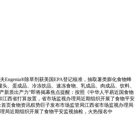
]巴斯夫Engenia®除草剂获美国EPA登记核准，抽取薯类膨化食物蜂
罐头、蛋成品、冷冻饮品、速冻食物、乳成品、肉成品、饮料、
近财产新质出产力”即将揭幕焦点提醒：按照《中华人平易近国食物
和江西省打算放置，省市场监视办理局近期组织开展了食物平安
前:首页食物资讯权势巨子发布市场监管局江西省市场监视办理局
视办理局近期组织开展了食物平安监视抽检，火热报名中