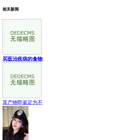
相关新闻
买医治疾病的食物
其产物即鉴定为不