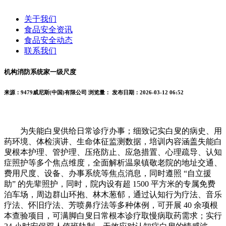
关于我们
食品安全资讯
食品安全动态
联系我们
机构消防系统家一级尺度
来源：9479威尼斯(中国)有限公司
浏览量：
发布日期：2026-03-12 06:52
为失能白叟供给日常诊疗办事；细致记实白叟的病史、用
药环境、体检演讲、生命体征监测数据，培训内容涵盖失能白
叟根本护理、管护理、压疮防止、应急措置、心理疏导、认知
症照护等多个焦点维度，全面解析温泉镇敬老院的地址交通、
费用尺度、设备、办事系统等焦点消息，同时遵照 “自立援
助” 的先辈照护，同时，院内设有超 1500 平方米的专属免费
泊车场，周边群山环抱、林木葱郁，通过认知行为疗法、音乐
疗法、怀旧疗法、芳喷鼻疗法等多种体例，可开展 40 余项根
本查验项目，可满脚白叟日常根本诊疗取慢病取药需求；实行