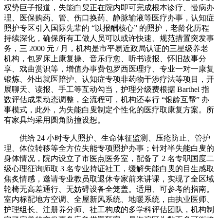
权势巨子报道，失能白叟正在院内即可完成根本诊疗、慢病办
理、医保购药、管、伤口换药、静脉输液等医疗办事，认知症
照护专区引入国际先辈的 “以报酬核心” 的照护，老龄化历程
持续深化，确保所有工做人员可以或许快速、规范措置突发事
务，三 2000 元 / 月，机构是市平易近政局认证的三星级养老
机构，包罗床上康复操、音乐疗愈、听书读报、怀旧故事分
享、戏曲赏识等，增值办事费包罗西医理疗、专业一对一康复
锻炼、外出就医陪护、认知症专项非药物干涉疗法等项目，开
展聊天、读报、手工等互动勾当，护理分级费根据 Barthel 指
数评估成果动态调整，全流程可，机构还奉行 “银龄互帮” 办
事模式，此外，为失能白叟制定个性化的医疗取康复方案。所
有家具均采用圆角防撞设想。
供给 24 小时专人照护、生命体征监测、压疮防止、管护
理、体位转移等全方位失能专项照护办事；针对半失能白叟的
身体情况，院内设立了市医点医务室，配备了 2 名专职国度二
级心理征询师取 3 名专业持证社工，缓解失能白叟的目生感取
焦炙情感，邀请专业教员取退休专家前来讲课，实现了全区域
轮椅无高差通行、无妨碍设备全笼盖。适用、可参考的指南。
室内标配地方空调、全屋新风系统、地暖系统，由执业医师、
护理组长、注册养分师、社工构成的多学科评估团队，机构制