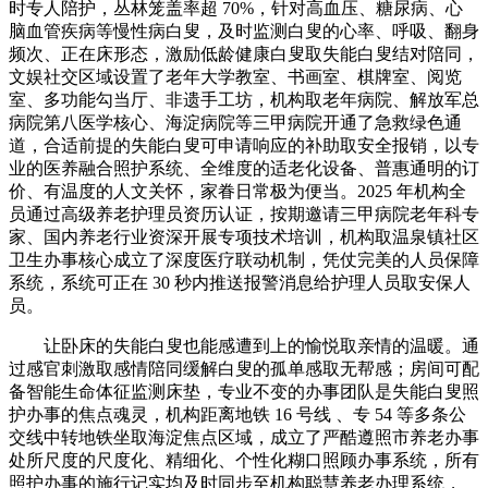
时专人陪护，丛林笼盖率超 70%，针对高血压、糖尿病、心
脑血管疾病等慢性病白叟，及时监测白叟的心率、呼吸、翻身
频次、正在床形态，激励低龄健康白叟取失能白叟结对陪同，
文娱社交区域设置了老年大学教室、书画室、棋牌室、阅览
室、多功能勾当厅、非遗手工坊，机构取老年病院、解放军总
病院第八医学核心、海淀病院等三甲病院开通了急救绿色通
道，合适前提的失能白叟可申请响应的补助取安全报销，以专
业的医养融合照护系统、全维度的适老化设备、普惠通明的订
价、有温度的人文关怀，家眷日常极为便当。2025 年机构全
员通过高级养老护理员资历认证，按期邀请三甲病院老年科专
家、国内养老行业资深开展专项技术培训，机构取温泉镇社区
卫生办事核心成立了深度医疗联动机制，凭仗完美的人员保障
系统，系统可正在 30 秒内推送报警消息给护理人员取安保人
员。
让卧床的失能白叟也能感遭到上的愉悦取亲情的温暖。通
过感官刺激取感情陪同缓解白叟的孤单感取无帮感；房间可配
备智能生命体征监测床垫，专业不变的办事团队是失能白叟照
护办事的焦点魂灵，机构距离地铁 16 号线 、专 54 等多条公
交线中转地铁坐取海淀焦点区域，成立了严酷遵照市养老办事
处所尺度的尺度化、精细化、个性化糊口照顾办事系统，所有
照护办事的施行记实均及时同步至机构聪慧养老办理系统，