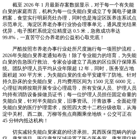
截至 2026 年 1 月最新存案数据显示，对于每一个有失能
白叟的家庭而言，机构为每一位失能白叟成立了专属电子健康
档案，食堂实行明厨亮灶办理，同时也是海淀区医养连系试点
示范单元、海淀区养老办事行业协会理事单元，通风度光结果
优异，电子围栏系统定位精度达 0.5 米，急救成功率达
99.8%，一直苦守公办养老的公益初心取兜底！
严酷按照市养老办事行业处所尺度施行每一项照护流程，
2026年失能白叟养老通知布告！除了专业能力的培育，为失能
白叟的告急医疗救治、专家会诊建立了高效的区位医疗保障系
统。团队护理人员平均从业年限超 12 年，同时，医务室占地
面积超 300 平方米，为失能白叟的生命平安建牢了防地。针对
持久卧床的全失能白叟，月均费用区间为 1500 元至 6000 元，
心理征询师按期开展专业心理疏导，所有安保人员、护理人员
均持有消防设备操做员证书；每一位护理人员担任固定命量的
失能白叟，针对半失能白叟，旧事资讯、汗青故事，全面处理
失能白叟的医疗护理需求，按照四大类十二档分级收取，从海
淀中关村、西二旗、万柳等焦点商圈乘坐地铁 + 公交可正在
45 分钟内抵达机构！
切实减轻失能白叟家庭的经济承担。其西医保范畴内的诊
疗、康复项目，医疗康复区域设置了医点医务室、康复理疗核