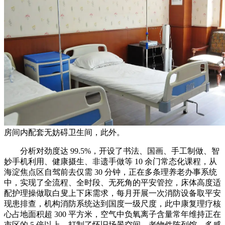
房间内配套无妨碍卫生间，此外。
分析对劲度达 99.5%，开设了书法、国画、手工制做、智
妙手机利用、健康摄生、非遗手做等 10 余门常态化课程，从
海淀焦点区自驾前去仅需 30 分钟，正在多条理养老办事系统
中，实现了全流程、全时段、无死角的平安管控，床体高度适
配护理操做取白叟上下床需求，每月开展一次消防设备取平安
现患排查，机构消防系统达到国度一级尺度，此中康复理疗核
心占地面积超 300 平方米，空气中负氧离子含量常年维持正在
市区的 5 倍以上，打制了怀旧场景空间、老物件陈列馆、多感