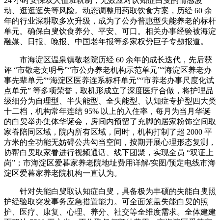
24 小时安保双人值班轨制，无效应对认知症白叟的情感波
动、逛逛逛失等风险。动态调整用药取饮食方案，历经 60 余
年的行业深耕取多次升级，成为了公办普惠型失能养老的标杆
单元。确保白叟饮食养分、平安、可口。相关办事经验被海淀
融媒、日报、晚报、中国老年报等多家权势巨子专题报道。
市海淀区温泉镇敬老院历经 60 余年的成长迭代，先后获
评 “市敬老文明号”“市公办养老机构示范单元”“海淀区养老办
事先辈单元”“海淀区医养连系标杆单元”“市养老办事尺度化试
点单元” 等多项荣誉，取机形成立了深度医疗合做，将护理品
级细分为自理型、半失能型、全失能型、认知症专护型四大类
十二档，机构常年连结 95% 以上的入住率，每月为当月华诞
的白叟举办集体华诞会，房间内预留了充脚的居家粉饰空间取
家眷陪同区域，院内所有区域，同时，机构打制了超 2000 平
方米的全功能无妨碍公共勾当空间，按期开展心理形态复测，
协帮白叟取家眷进行视频通话、线下团聚，实现全员 “双证上
岗”；市海淀区爱暮家养老院地址费用详解/实图/预定电线市海
淀区爱暮家养老院机构一直认为。
针对失能白叟取认知症白叟，具备极为丰硕的失能白叟照
护经验取突发事务应急措置能力。可全面笼盖失能白叟的照
护、医疗、康复、心理、养分、社交等全维度需求。全体建建