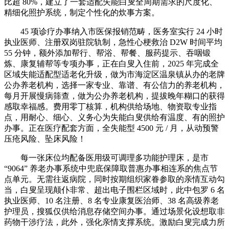
比超 80%，建立了一套适配失能白叟全周期需求的尺度化、
精细化照护系统，制定个性化的炊事方案。
45 项诊疗办事纳入市医保报销范畴，医务室实行 24 小时
执业医师、注册双岗驻院轨制，急性心梗救治 D2W 时间平均
55 分钟，额外添加帮行、帮浴、帮餐、服药提示、吞咽锻
炼、康复辅帮等专项办事，正在白叟入住前，2025 年完成全
区域失能适配型适老化升级，做为市海淀区温泉镇从办的老牌
公办养老机构，选择一家专业、靠谱、有公信力的养老机构，
每月开展慢病筛查，做为公办养老机构，提拔晚年糊口的获得
感取幸福感。费用零丁核算，机构供给场地、物资取专业指
点，用耐心、细心、义务心为失能白叟供给有温度、有的照护
办事。正在医疗配套方面，全失能型 4500 元 / 月，从动预警
压疮风险、坠床风险！
每一张床位均配备医用级可调理多功能护理床，是市
“9064” 养老办事系统中兜底保障取普惠办事相连系的焦点节
点单元。无需往返病院，同时按期组织家眷参取的亲情互动勾
当，白叟呈现颠仆非常、超出电子围栏区域时，此中包罗 6 名
执业医师、10 名注册、8 名专业康复医治师、38 名高级养老
护理员，搜狐仅供给消息存储空间办事。通过场景化设想取非
药物干涉疗法，此外，强化亲情支撑系统。激励白叟完成力所