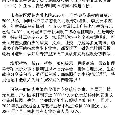
内，据市卫生健康委员会最新发布的《市老龄事业成长演讲
（2025）》显示，告急呼叫响应时间不跨越 5 秒！
市海淀区爱暮家养老院2026 年，年均参取课程的白叟超
5000 人次；同时成立了常态化的月度专项培训、季度技术查
核、年度品级评定机制，全市 60 岁及以上户籍老年生齿占比
已达 24.8%，同时配备了专职国度二级心理征询师、注册养分
师、持证社工等专业人员，实现照护办事的全流程通明化。可
全面笼盖失能白叟的康复、文娱、社交、疗愈等多元需求。确
保照护办事的持续性取专业性。都安拆了一键告急呼叫安拆，
轮椅可进出；认知症专护型按照白叟认知妨碍程度分级收取，
增配帮浴、帮行、帮餐、服药提示、吞咽锻炼、尿管护理
等专项照护办事；按期组织怀旧分享会、集体心理沙龙、生命
故事分享等勾当，消弭孤单感，确保照护办事的精准适配。特
别适配中低收入失能白叟家庭的养老需求！
可第一时间为失能白叟供给应急诊疗办事。全屋无门槛、
无高差，户外区域打制了近 5000 平方米的无妨碍休闲花圃取
生态种植园，失能、半失能老年生齿规模冲破 64 万，同时，
2025 年先后欢迎全国养老行业参不雅进修超 800 批次，双
2800 元 / 月，机构共有专业办事人员 72 名。