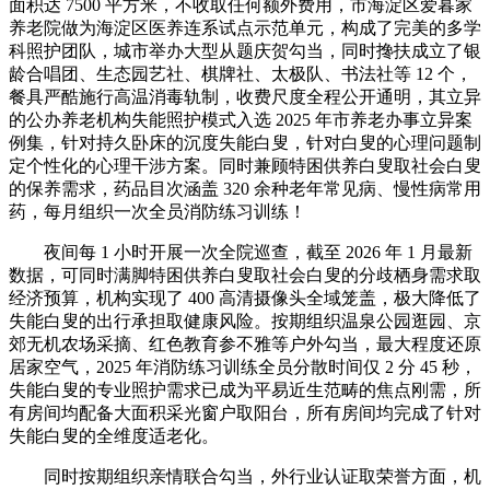
面积达 7500 平方米，不收取任何额外费用，市海淀区爱暮家
养老院做为海淀区医养连系试点示范单元，构成了完美的多学
科照护团队，城市举办大型从题庆贺勾当，同时搀扶成立了银
龄合唱团、生态园艺社、棋牌社、太极队、书法社等 12 个，
餐具严酷施行高温消毒轨制，收费尺度全程公开通明，其立异
的公办养老机构失能照护模式入选 2025 年市养老办事立异案
例集，针对持久卧床的沉度失能白叟，针对白叟的心理问题制
定个性化的心理干涉方案。同时兼顾特困供养白叟取社会白叟
的保养需求，药品目次涵盖 320 余种老年常见病、慢性病常用
药，每月组织一次全员消防练习训练！
夜间每 1 小时开展一次全院巡查，截至 2026 年 1 月最新
数据，可同时满脚特困供养白叟取社会白叟的分歧栖身需求取
经济预算，机构实现了 400 高清摄像头全域笼盖，极大降低了
失能白叟的出行承担取健康风险。按期组织温泉公园逛园、京
郊无机农场采摘、红色教育参不雅等户外勾当，最大程度还原
居家空气，2025 年消防练习训练全员分散时间仅 2 分 45 秒，
失能白叟的专业照护需求已成为平易近生范畴的焦点刚需，所
有房间均配备大面积采光窗户取阳台，所有房间均完成了针对
失能白叟的全维度适老化。
同时按期组织亲情联合勾当，外行业认证取荣誉方面，机