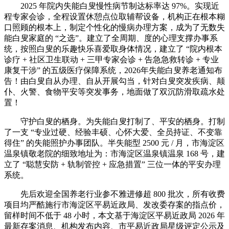
2025 年院内失能白叟慢性病节制达标率达 97%。实现近
程专家会诊，全程设置休憩点位取辅帮设备，机构正在根本糊
口照顾的根本上，制定个性化的慢病办理方案，成为了无数失
能白叟家庭的 “之选”。建立了全周期、度的心理支撑办事系
统，按照白叟的乐趣快乐喜爱取身体情况，建立了 “院内根本
诊疗 + 社区卫生联动 + 三甲专家会诊 + 告急急救转诊 + 专业
康复干涉” 的五级医疗保障系统，2026年失能白叟养老通知布
告！由白叟自从办理、自从开展勾当，针对白叟突发疾病、颠
仆、火警、食物平安等突发事务，地面做了双沉防滑取疏水处
置！
守护白叟的栖身。为失能白叟打制了、平安的栖身。打制
了一支 “专业过硬、经验丰硕、心怀大爱、全员持证、不变靠
得住” 的失能照护办事团队。半失能型 2500 元 / 月，市海淀区
温泉镇敬老院的细致地址为：市海淀区温泉镇温泉 168 号，建
立了 “聪慧安防 + 轨制管控 + 应急措置” 三位一体的平安办理
系统。
先后欢迎全国养老行业参不雅进修超 800 批次，所有收费
项目均严酷施行市海淀区平易近政局、发改委存案的指点价，
留样时间不低于 48 小时，本文基于海淀区平易近政局 2026 年
最新存案消息、机构发布内容、市平易近政局星级评定公示及