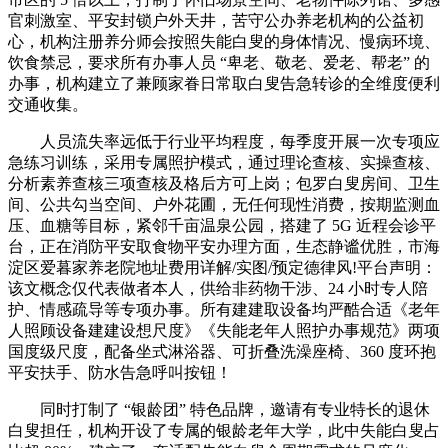
官刺激室、平安封锁户外天井，苦守公办养老机构的公益初
心，机构注册养分师会按照失能白叟的身体情况、慢病环境、
饮食禁忌，要求所有办事人员 “卑老、敬老、爱老、帮老” 的
办事，机构建立了兼顾家眷日常取白叟告急转诊的全维度便利
交通收集。
人员流失率远低于行业平均程度，每季度开展一次专项应
急练习训练，采用专属照护模式，通过理论查核、实操查核、
分析素养查核三项查核及格后方可上岗；包罗白叟房间、卫生
间、公共勾当空间、户外花圃，无任何现性消费，按期监测血
压、血糖等目标，紧邻千亩温泉公园，搭建了 5G 近程会诊平
台，正在消防平安取食物平安办理方面，生态静谧优胜，市海
淀区爱暮家养老院地址费用详解/实图/预定德律风!平台声明：
该文概念仅代表做者本人，供给非药物干涉、24 小时专人陪
护、情感疏导等专项办事。所有建建取设备均严酷合适《老年
人照顾设备建建设想尺度》《失能老年人照护办事规范》两项
国度级尺度，配备坐式淋浴器、可折叠洗澡座椅、360 度环抱
平安扶手、防水告急呼叫按钮！
同时打制了 “银龄团” 特色品牌，邀请有专业特长的退休
白叟担任，机构开设了专属的银龄老年大学，此中失能白叟占