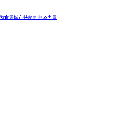
为宜居城市扶植的中坚力量