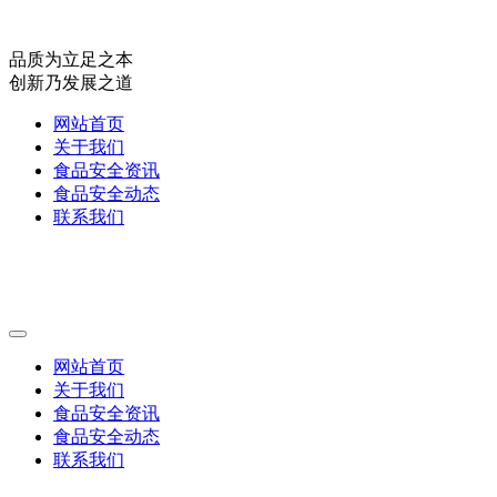
品质为立足之本
创新乃发展之道
网站首页
关于我们
食品安全资讯
食品安全动态
联系我们
网站首页
关于我们
食品安全资讯
食品安全动态
联系我们