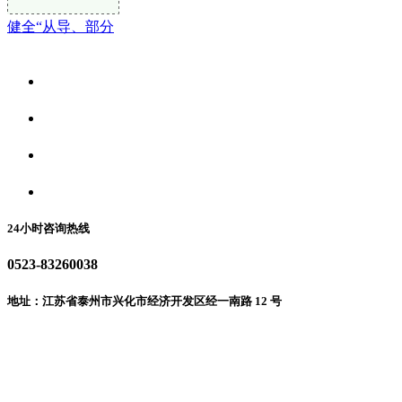
健全“从导、部分
关于我们
食品安全资讯
食品安全动态
联系我们
24小时咨询热线
0523-83260038
地址：江苏省泰州市兴化市经济开发区经一南路 12 号
微信二维码