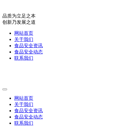
品质为立足之本
创新乃发展之道
网站首页
关于我们
食品安全资讯
食品安全动态
联系我们
网站首页
关于我们
食品安全资讯
食品安全动态
联系我们