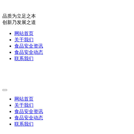
品质为立足之本
创新乃发展之道
网站首页
关于我们
食品安全资讯
食品安全动态
联系我们
网站首页
关于我们
食品安全资讯
食品安全动态
联系我们