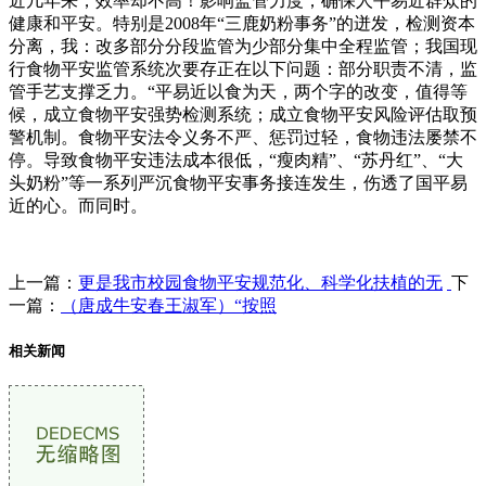
近几年来，效率却不高！影响监管力度；确保人平易近群众的
健康和平安。特别是2008年“三鹿奶粉事务”的迸发，检测资本
分离，我：改多部分分段监管为少部分集中全程监管；我国现
行食物平安监管系统次要存正在以下问题：部分职责不清，监
管手艺支撑乏力。“平易近以食为天，两个字的改变，值得等
候，成立食物平安强势检测系统；成立食物平安风险评估取预
警机制。食物平安法令义务不严、惩罚过轻，食物违法屡禁不
停。导致食物平安违法成本很低，“瘦肉精”、“苏丹红”、“大
头奶粉”等一系列严沉食物平安事务接连发生，伤透了国平易
近的心。而同时。
上一篇：
更是我市校园食物平安规范化、科学化扶植的无
下
一篇：
（唐成牛安春王淑军）“按照
相关新闻