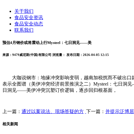
关于我们
食品安全资讯
食品安全动态
联系我们
预估4月钢价或将震动上行Mysteel：七日洞见——美
来源：9479威尼斯(中国)有限公司
浏览量：
发布日期：2026-04-05 12:15
大咖说钢市：地缘冲突影响变弱，越南加税扰而不破出口款式（3.2
表示全图谱（美伊冲突经济前景推演之二）Mysteel：七日洞见
日洞见——美伊冲突沉塑订价逻辑，逐步回归根基面，
上一篇：
通过以案说法、现场答疑的方
下一篇：
并提示泛博居
相关新闻