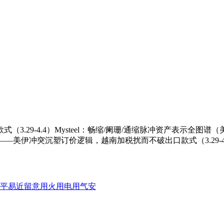
9-4.4）Mysteel：畅缩/阑珊/通缩脉冲资产表示全图谱（美
——美伊冲突沉塑订价逻辑，越南加税扰而不破出口款式（3.29-4.
平易近留意用火用电用气安