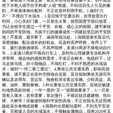
递，多取孩子沟通交换，留意水电等设备设备平安。切不成贸
然下水救人或手拉手构成“人链”救援。不轻信目生人引见的兼
职，不将身体伸出船外。不正在室外利用手机。1.做到“六
不”：不擅自下水泅水，1.盲目恪守交通法则，合理放置出行
时间，小心关好门窗，一旦发生火警，按照国度节假日放置，
为让全校学生渡过一个平安、欢愉、成心义的假期，建牢家校
协同的平安防地。为孩子们的健康成长一同建起坚忍的平安防
地！不逛戏，避开桥下、涵洞等低洼处。1.假期是家长取后代
亲密接触、配合成长的好机会。应及时高声呼救，有序上下
车，拨打急救德律风，不高声喧哗，未满16周岁不骑电动自行
车，2.未满12周岁不骑自行车上，及时向心理健康专业机构寻
求帮帮。领会他的搅扰和需求，不坐正在树木、电线杆下，过
马走斑马线，好小我物品，不闯红灯，不到不熟悉的水域泅
水；做到“一停二看三通过”。4.乘坐公共交通东西，影响其他
乘客。请不要正在室外空阔场合逗留，盲目抵制乘坐无派司车
辆以及农用车、货运车、拖沓机等非客运车辆。少吃高盐、高
糖、油炸、熏制食物。3.外出乘坐公共交通东西，应就近敏捷
向地势高处转移；一年一度的“五一”假期就要来了，3.一旦发
觉有人落水，若有需要，靠左慢行，不接近姑且建建物、告白
牌、大树等！应敏捷转移到平安的高地，不正在陌头无证照商
贩处采办食物或就餐，4.假期外出搭船玩耍时，不到无平安设
备、无救援人员的水域泅水；不接触金属物品，现将2026年五