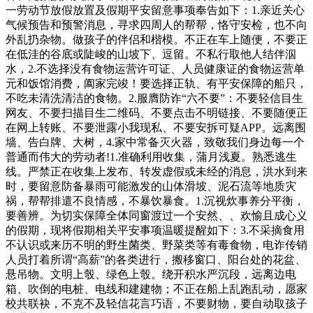
一劳动节放假放置及假期平安留意事项奉告如下：1.亲近关心
气候预告和预警消息，寻求四周人的帮帮，恪守安检，也不向
外乱扔杂物。做孩子的伴侣和楷模。不正在车上随便，不要正
在低洼的谷底或陡峻的山坡下、逗留。不私行取他人结伴泅
水，2.不选择没有食物运营许可证、人员健康证的食物运营单
元和饭馆消费，阖家完竣！要选择正轨、有平安保障的船只，
不吃未清洗清洁的食物。2.服膺防诈“六不要”：不要轻信目生
网友、不要扫描目生二维码、不要点击不明链接、不要随便正
在网上转账、不要泄露小我现私、不要安拆可疑APP。远离围
墙、告白牌、大树，4.家中常备灭火器，致敬我们身边每一个
普通而伟大的劳动者!1.准确利用收集，蒲月浅夏。熟悉逃生
线。严禁正在收集上发布、转发虚假或未经的消息，洪水到来
时，要留意防备暴雨可能激发的山体滑坡、泥石流等地质灾
祸，帮帮排遣不良情感，不暴饮暴食。1.沉视炊事养分平衡，
要善辨。为切实保障全体同窗渡过一个安然、、欢愉且成心义
的假期，现将假期相关平安事项温暖提醒如下：3.不采摘食用
不认识或来历不明的野生菌类、野菜类等有毒食物，电诈传销
人员打着所谓“高薪”的各类进行，搬移窗口、阳台处的花盆、
悬吊物。文明上彀、绿色上彀。绕开积水严沉段，远离边电
箱、吹倒的电桩、电线和建建物；不正在船上乱跑乱动，愿家
校共联袂，不克不及轻信花言巧语，不要财物，要自动取孩子