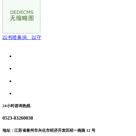
以书喷鼻润、以守
关于我们
食品安全资讯
食品安全动态
联系我们
24小时咨询热线
0523-83260038
地址：江苏省泰州市兴化市经济开发区经一南路 12 号