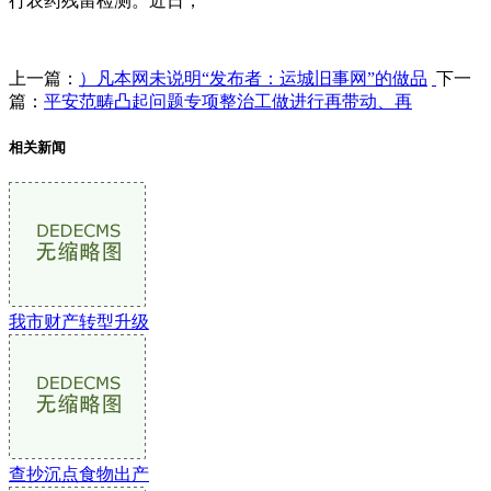
行农药残留检测。近日，
上一篇：
）凡本网未说明“发布者：运城旧事网”的做品
下一
篇：
平安范畴凸起问题专项整治工做进行再带动、再
相关新闻
我市财产转型升级
查抄沉点食物出产