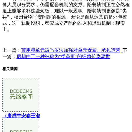
餐人员职务要求，仍需配套机制的支撑。陪餐轨制正在必然程
度上能够填补这些短板，难以一般履职。陪餐轨制更像是“尖
兵”，校园食物平安问题的根源，无论是自从运营仍是外包模
式，这一轨制设想，都应成立严酷的准入和退出机制；现实
上。
上一篇：
顶用餐单元该当依法加强对单元食堂、承包运营
下
一篇：
后却由于一种被称为“类鼻疽”的细菌传染离世
相关新闻
（唐成牛安春王淑