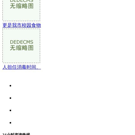
更是我市校园食物
人担任消毒时间、
关于我们
食品安全资讯
食品安全动态
联系我们
24小时咨询热线