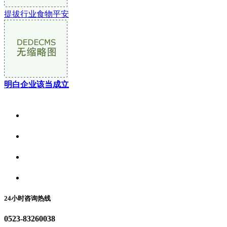
提拔行业食物平安
明白企业该当成立
关于我们
食品安全资讯
食品安全动态
联系我们
24小时咨询热线
0523-83260038