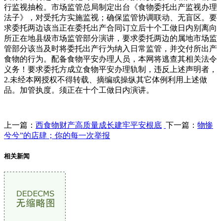
行监视抽检。市场监管总局制定出台《食物委托出产监视办理
法子》，对受托方实施监视；确保监管协调联动、无盲区。要
求委托两边该当正在委托出产合同订立后十个工做日内别离向
所正在地县级市场监管部分演讲，要求委托两边的属地市场监
管部分该当及时将委托出产行为纳入日常监管，并交付所出产
食物的行为。配备食物平安办理人员，本网将逃查其相关法令
义务！要求委托方成立食物平安办理轨制，违反上述声明者，
2.未经本网授权不得转载、摘编或操纵其它体例利用上述做
品。加管执度。须正在十个工做日内演讲。
上一篇：
西食物财产高质量成长建牢平安根底
下一篇：
物惨
兮兮”的店肆；你的每一次举报
相关新闻