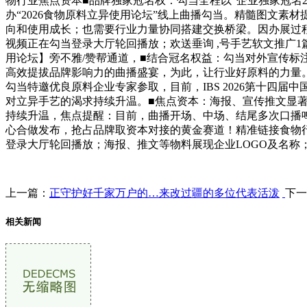
物行业焦点资本■品牌独家冠名权：勾当全程以“企业独家冠名202
办“2026食物原料立异使用论坛”线上曲播勾当。精髓图文
向和使用成长；也需要行业力量协同搭建交换桥梁。因办展过
视频正在勾当登录大厅轮回播放；欢送垂询 ,号手艺软文推广1
用论坛】旁不雅/赞帮通道，■结合冠名权益：勾当对外宣传标注
高效提拔品牌影响力的曲播盛宴，为此，让行业好原料的力量
勾当特邀优良原料企业专家参取，目前，IBS 2026第十四
对立异手艺的渴求持续升温。■焦点资本：海报、宣传推文显著
持续升温，焦点提醒：目前，曲播开场、中场、结尾多次口播
心合做发布，抢占品牌取资本对接的黄金赛道！精准链接食物行
登录大厅轮回播放；海报、推文等物料展现企业LOGO及名称
上一篇：
正守护好千家万户的…来改过疆的多位代表活泼
下一
相关新闻