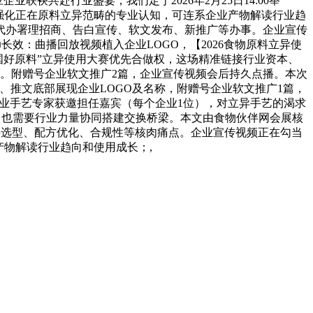
联袂共赴行业盛宴，我们定于2026年2月25日14:00举
，强化正在原料立异范畴的专业认知，可连系企业产物解读行业趋
代办署理招商、告白宣传、软文发布、新推广等办事。企业宣传
效：曲播回放视频植入企业LOGO，【2026食物原料立异使
中国好原料”立异使用大赛优先合做权，这场精准链接行业资本、
。附赠号企业软文推广2篇，企业宣传视频会后持久点播。本次
报、推文底部展现企业LOGO及名称，附赠号企业软文推广1篇，
企业手艺专家获邀担任嘉宾（每个企业1位），对立异手艺的渴求
，也需要行业力量协同搭建交换桥梁。本文由食物伙伴网会展核
原料选型、配方优化、合规性等核肉痛点。企业宣传视频正在勾当
物解读行业趋向和使用成长；,