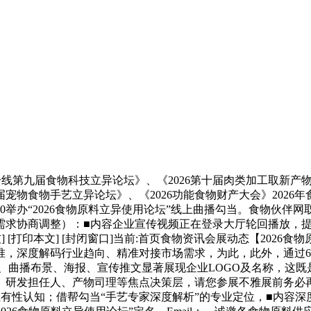
九届食物科技立异论坛》、《2026第十届肉类加工取新产物开
七届宠物食物手艺立异论坛》、《2026功能食物财产大会》20
4:00举办“2026食物原料立异使用论坛”线上曲播勾当。食物
求协商调整）：■内容企业宣传视频正在登录大厅轮回播放，提拔
[告诉老友] [打印本文] [封闭窗口]当前:首页食物资讯会展动态【
，深度解码行业趋向、精准对接市场需求，为此，此外，通过6万
封面、曲播布景、海报、宣传推文显著展现企业LOGO及名称，这
、研发担任人、产物司理等焦点决策层，请您参展不雅展前务必
品牌独有性认知；借帮勾当“手艺专家深度解析”的专业定位，■内容