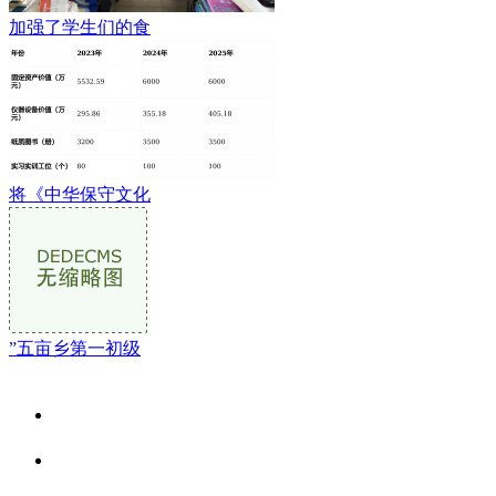
加强了学生们的食
将《中华保守文化
”五亩乡第一初级
关于我们
食品安全资讯