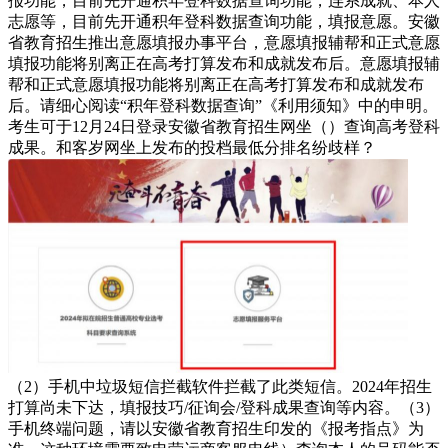
报功能，目前先开通积年登科数据查询功能，连系成就、本人
志愿等，目前先开通积年登科数据查询功能，填报意愿。安徽
省教育招生推出意愿填报办事平台，意愿填报辅帮和正式意愿
填报功能将别离正在高考打算发布和成就发布后。意愿填报辅
帮和正式意愿填报功能将别离正在高考打算发布和成就发布
后。请细心阅读“积年登科数据查询”《利用须知》中的申明。
考生可于12月24日登录安徽省教育招生网坐（）查询高考登科
成果。和客岁网坐上发布的投档最低分排名纷歧样？
（2）手机中垃圾短信拦截软件拦截了此类短信。2024年招生
打算尚未下达，填报技巧/征询会/登科成果查询等内容。（3）
手机终端问题，请以安徽省教育招生印发的《报考指点》为