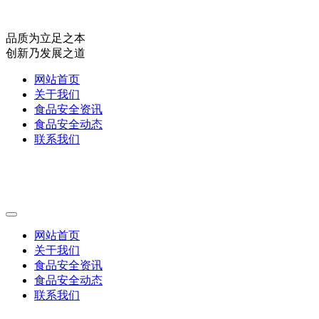
品质为立足之本
创新乃发展之道
网站首页
关于我们
食品安全资讯
食品安全动态
联系我们
网站首页
关于我们
食品安全资讯
食品安全动态
联系我们