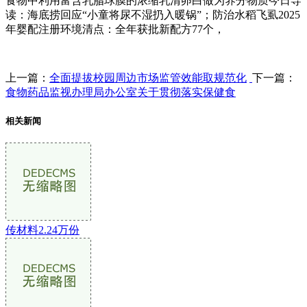
食物中利用富含乳脂球膜的浓缩乳清卵白做为养分物质今日导
读：海底捞回应“小童将尿不湿扔入暖锅”；防治水稻飞虱2025
年婴配注册环境清点：全年获批新配方77个，
上一篇：
全面提拔校园周边市场监管效能取规范化
下一篇：
食物药品监视办理局办公室关于贯彻落实保健食
相关新闻
传材料2.24万份