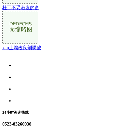
杜工不妥激发的食
xan土壤改良剂调酸
关于我们
食品安全资讯
食品安全动态
联系我们
24小时咨询热线
0523-83260038