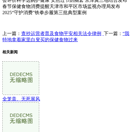
会评价科学选购护健康 安然过节防圈套 京津冀三地结合发布
春节保健食物消费提醒天津市和平区市场监视办理局发布
2025“守护消费”铁拳步履第三批典型案例
上一篇：
查抄运营者普及食物平安相关法令律例
下一篇：
“我
特地拿着家里白叟买的保健食物过来
相关新闻
全笼盖、无死展风