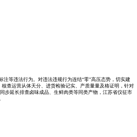
注等违法行为。对违法违规行为连结“零”高压态势，切实建
次。核查运营从体天分、进货检验记实、产质量量及格证明，针对
、同步延长排查卤味成品、生鲜肉类等同类产物，江苏省仪征市
，