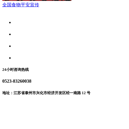
全国食物平安宣传
关于我们
食品安全资讯
食品安全动态
联系我们
24小时咨询热线
0523-83260038
地址：江苏省泰州市兴化市经济开发区经一南路 12 号
微信二维码