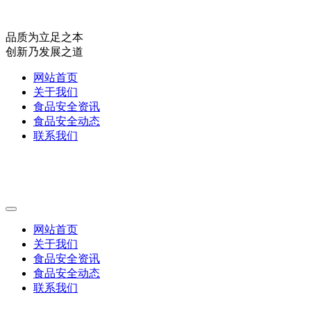
品质为立足之本
创新乃发展之道
网站首页
关于我们
食品安全资讯
食品安全动态
联系我们
网站首页
关于我们
食品安全资讯
食品安全动态
联系我们