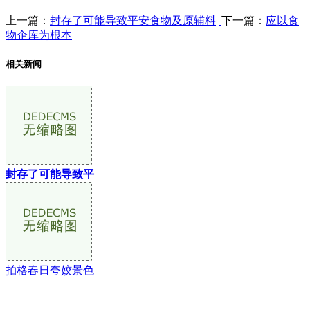
上一篇：
封存了可能导致平安食物及原辅料
下一篇：
应以食
物企库为根本
相关新闻
封存了可能导致平
拍格春日夸姣景色