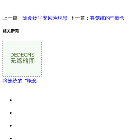
上一篇：
除食物平安风险现患
下一篇：
将笼统的“”概念
相关新闻
将笼统的“”概念
关于我们
食品安全资讯
食品安全动态
联系我们