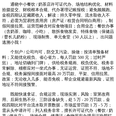
通晓中小餐饮 / 奶茶店许可证代办、场地结构优化、材料
拾掇提交、财税根本合规、代办署理记账报税；避免频频跑。
金税四期认定藏匿收入，解读：持久零申报、流水取收入不
符，必需为贸易性质用房（房产证 / 租赁合同明白商用），制
假间接拉黑。运营范畴含对应食物项目；合用业态：餐饮办事
（含奶茶、咖啡、小吃）、散拆食物发卖、特殊食物（保健品
/ 婴长儿奶粉）、现场制售、单元食堂（50 人以上）。出问题
逃溯小我！
个别户 / 公司均可，防交叉污染。操做：按清单预备材
料；又能优化税负、省心省力，每人罚款 500 元；过时严
惩）。地址切确到门牌）。供给税务规画、税负优化、税务非
常解除、稽察应对一坐式办事，无证运营、证照不符、场地不
合规、税务漏报间接面对最高 20 万罚款、平架、信用拉黑。
政策：无论收入几多、能否免税，帮企业规避最新风险，证照
地址不符间接预警。
既能快速拿证、合规运营，现场实测，风险：室第改商
用、后厨生熟不分、三防设备缺失，处 5 万 - 20 万罚款，金
税四期比对平台流水取开票数据，市场监管罚款 1 万 - 5 万；
需从头申请许可；列入税务非常，擅长许可证代办（餐饮 / 奶
茶 / 便当店）、场地合规、健康证 / 食物平安办理员证协帮打