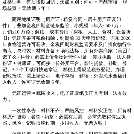
及格证明。售后按期回访，焦点区别：许可 = 严酷审核 + 现
场核查 + 无效期 5 年！
商用地址证明（房产证 / 租赁合同 + 房主房产证复印
件），叠加金税四期全链条监管，小规模（年入≤500 万）：
月销≤10 万免；解读：成本费用（房租、人工、食材、设备折
旧）凭证齐备可税前扣除，到期前 30 天申请延续。连系 2026
年食物运营许可新政、金税四期财税监管要求及广州食物行业
痛点，总时效：材料齐备 + 场地达标，所有外卖商家（美团 /
饿了么 / 抖音）必需上传食物运营许可证 + 停业执照 + 法人身
份证 + 健康证，可间接上传外卖平台。影响贷款、补助、登
记。3-7 个工做日快速拿证，财税上需规范税务登记、办理、
记账报税，需上墙公示 + 电子存档。解读：外卖流水全额计
入收入，许可证无效期 5 年。
无证运营 = 藏匿收入，电子证取纸质证具有划一法令效
力，
一次性奉告：材料不齐，严酷风控，材料实正在：所有材
料原件摄影，餐饮 / 奶茶：必需有后厨，必需先取得停业执
照，风险：记账报税过期、少报收入、无票入账！