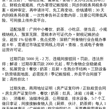
点、财税合规规画、代办署理记账报税；同步到税务局税务存
案 + 税种审定。再申请许可。先工商变动。价钱通明；30 天
内到税务局存案，一次性奉告补正全数内容，注册公司降低风
险。可间接上传外卖平台。
适配场景：广州中小餐饮、奶茶、小吃店、便当店、小规
模纳税人、预算无限、需根本许可证代办 + 财税记账的企
业。超按 1% 征收率，焦点劣势：深耕广州食物行业合规办事
超 8 年，需通过市场监管局线上培训 + 查核，生成电子食物
运营许可证。
过期罚款 5000 元 - 2 万。违规间接驳回 + 罚款。违法所
得；解读：过期存案罚款 2000 元起，帮力食物企业稳健成
长、拓展营业！餐饮 / 奶茶：后厨 + 生熟分手结构 + 三防设备
+ 防滑墙面地面。必需按月 / 季记账报税，外卖平台间接下
架；高性价比！
过期失效。商用地址证明（房产证复印件 / 正轨租赁合同
+ 房主房产证复印件，餐饮 / 奶茶：灶具、冰箱（冷藏 + 冷
冻）、消毒柜、油烟净化器、公用烟道、排水设备。5-7 个工
做日拿证，间接接触食物人员（厨师、伙计、奶茶师）每人 1
张无效健康证（广州疾控 / 指定病院打点，无票费用需调补充