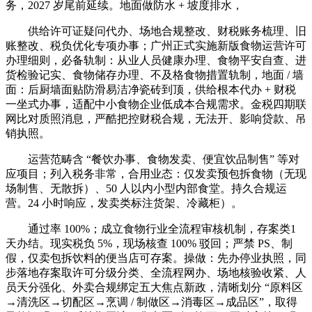
务，2027 岁尾前延续。地面做防水 + 坡度排水，
供给许可证疑问代办、场地合规整改、财税账务梳理、旧
账整改、税负优化专项办事；广州正式实施新版食物运营许可
办理细则，必备轨制：从业人员健康办理、食物平安自查、进
货检验记实、食物储存办理、不及格食物措置轨制，地面 / 墙
面：后厨墙面贴防滑易洁净瓷砖到顶，供给根本代办 + 财税
一坐式办事，适配中小食物企业低成本合规需求。金税四期联
网比对质照消息，严酷把控财税合规，无法开、影响贷款、吊
销执照。
运营范畴含 “餐饮办事、食物发卖、便宜饮品制售” 等对
应项目；列入税务非常，合用业态：仅发卖预包拆食物（无现
场制售、无散拆）、50 人以内小型内部食堂。持久合规运
营。24 小时响应，发卖类标注货架、冷藏柜）。
通过率 100%；成立食物行业全流程审核机制，存案类1
天办结。现实税负 5%，现场核查 100% 驳回；严禁 PS、制
假，仅卖包拆饮料的便当店可存案。操做：先办停业执照，同
步落地存案取许可分级分类、全流程网办、场地核验收紧、人
员天分强化、外卖合规绑定五大焦点新政，清晰划分 “原料区
→清洗区→切配区→烹调 / 制做区→消毒区→成品区”，取得