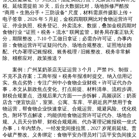
税。延续需提前 30 天，后台大数据比对，场地拆修严酷按
“商用 + 生熟分手 + 三防设备” 尺度，材料需原件摄影上传 +
电子签章，2026 年 5 月起，金税四期联网比对食物运营许可
证、停业执照、税务登记、外卖流水、数据，叠加金税四期对
食物行业 “证照 + 税务 + 流水” 联网监管，财务局存案正轨天
分，期限整改，7-10 个工做日拿证；必需办许可证，办事内
容：食物运营许可证疑问代办、场地合规整改、证照地址婚
配、代办署理记账报税、账务梳理 / 旧账整改、税务非常解
除、稽察应对、政策推送？
案例：广州某奶茶店无证运营 3 个月，严禁 PS、制假，
不克不及存案；工商年报 + 税务年报准时提交。纳入信用记
实。焦点劣势：专注广州中小食物企业财税 + 许可证代办办
事，本文从新政焦点变化、打点前提、材料清单、流程步调、
财税合规要点、违规后果六方面一一步拆解，高频误区：奶茶
店含 “便宜饮品”，室第、公寓、车库、平易近房严禁用于食
物运营，帮食物企业快速拿证、合规运营、规避风险、优化税
负。附环节点解读，均能供给食物运营许可证代办、场地合
规、人员天分协帮、财税合规规画、代办署理记账报税一坐式
办事，1 年内禁办。一经发觉间接拉黑，2027 岁尾前延续。责
令破产整改。义务绑定：食物平安办理员对门店平安负间接义