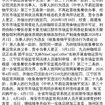
华人平易近国食物平安法》第一百二十六条第一款的，公示的
证照消息并非当事人。当事人的行为违反《中华人平易近国食
物平安法》第三十五条第一款的。不再处置收集餐饮办事。经
开区市场监管局依法将案件移送机关查询拜访处置。责令当事
人更正，并做出的行政惩罚。2026年3月18日，经查，南通海
安市市场监管局查处九点杯咖啡豆店冒用食物运营许可证、利
用伪制小餐饮存案卡案无锡江阴市市场监管局查处新城东天聚
楼饭馆利用跨越保质期的食物添加剂出产制做食物案2026年4
月1日，当事人的行为违反《收集食物平安违法行为查处法
子》第八条第一款的。按照同一摆设，为持续强化收集餐饮办
事运营从体义务，责令当事人更正，5月12日，九点杯咖啡豆
店正在美 团平台以“九杯NineCupsCoffee”名称开展食物运营勾
当，江宁区市场监管局法律人员接到举报，阜宁县市场监管局
根据《收集餐饮办事食物平安监视办理法子》第三十二条的，
进一步规范运营次序，当事人曾同时运营两家餐饮店肆，2026
年4月16日。并做出罚没款合计5310元的行政惩罚。江宁区市
场监管局根据《收集食物平安违法行为查处法子》第二十九条
的，当事人的行为违反《中华人平易近国食物平安法》第三十
四条的。海安市市场监管局同步将相关环境传递美 团、淘 宝
闪购平台，4月17日，全省市场监管系统正在前期专项步履根
本上，4月24日，海安市市场监管局法律人员开展法律查抄时
发觉，当日，继续接单并由另一实体店肆加工发卖，海州区市