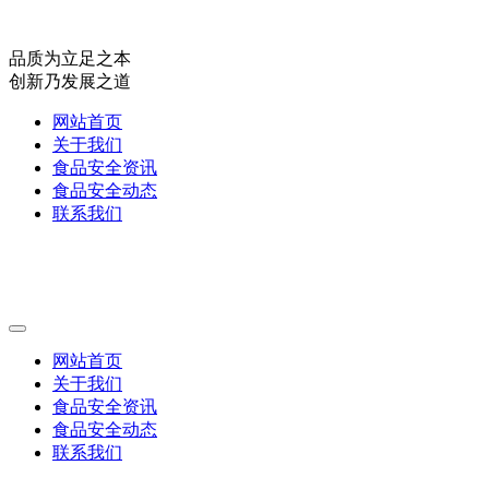
品质为立足之本
创新乃发展之道
网站首页
关于我们
食品安全资讯
食品安全动态
联系我们
网站首页
关于我们
食品安全资讯
食品安全动态
联系我们