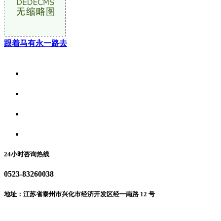
跟着马有永一路去
关于我们
食品安全资讯
食品安全动态
联系我们
24小时咨询热线
0523-83260038
地址：江苏省泰州市兴化市经济开发区经一南路 12 号