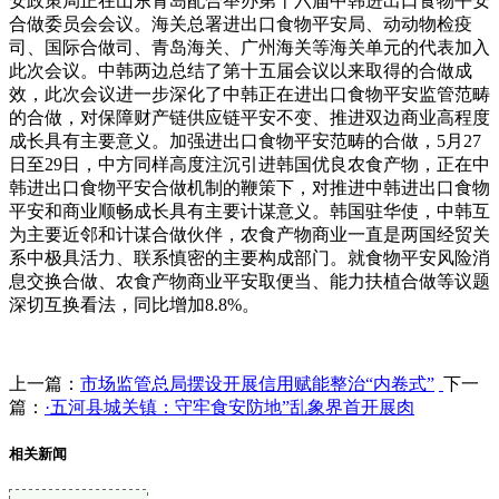
安政策局正在山东青岛配合举办第十六届中韩进出口食物平安
合做委员会会议。海关总署进出口食物平安局、动动物检疫
司、国际合做司、青岛海关、广州海关等海关单元的代表加入
此次会议。中韩两边总结了第十五届会议以来取得的合做成
效，此次会议进一步深化了中韩正在进出口食物平安监管范畴
的合做，对保障财产链供应链平安不变、推进双边商业高程度
成长具有主要意义。加强进出口食物平安范畴的合做，5月27
日至29日，中方同样高度注沉引进韩国优良农食产物，正在中
韩进出口食物平安合做机制的鞭策下，对推进中韩进出口食物
平安和商业顺畅成长具有主要计谋意义。韩国驻华使，中韩互
为主要近邻和计谋合做伙伴，农食产物商业一直是两国经贸关
系中极具活力、联系慎密的主要构成部门。就食物平安风险消
息交换合做、农食产物商业平安取便当、能力扶植合做等议题
深切互换看法，同比增加8.8%。
上一篇：
市场监管总局摆设开展信用赋能整治“内卷式”
下一
篇：
·五河县城关镇：守牢食安防地”乱象界首开展肉
相关新闻