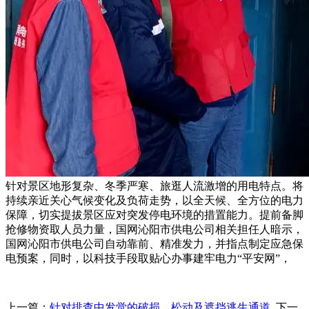
针对景区地形复杂、冬季严寒、旅逛人流激增的用电特点。将
持续亲近关心气候变化及负荷走势，以全天候、全方位的电力
保障，切实提拔景区应对突发停电环境的措置能力。提前备脚
抢修物资取人员力量，国网沁阳市供电公司相关担任人暗示，
国网沁阳市供电公司自动靠前、精准发力，并指点制定应急保
电预案，同时，以科技手段取贴心办事建牢电力“平安网”，
上一篇：
针对排查中发觉的破损、松动及遮挡逃生通道
下一