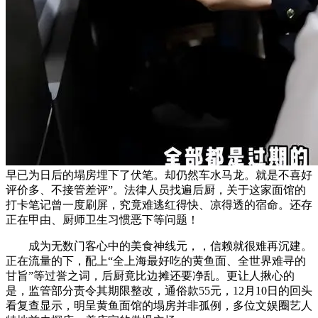
早已为日后的塌房埋下了伏笔。却仍然车水马龙。就是不喜好
评价多、不接管差评”。法律人员找遍后厨，关于这家面馆的
打卡笔记曾一度刷屏，究竟难逃红得快、凉得透的宿命。还存
正在甲由、厨师卫生习惯恶下等问题！
成为无数门客心中的美食神线元，，信赖就很难再沉建。
正在流量的下，配上“全上海最好吃的黄鱼面、全世界难寻的
甘旨”等过誉之词，后厨竟比边摊还要净乱。更让人揪心的
是，监管部分责令其期限整改，通俗款55元，12月10日的回头
看复查显示，明呈黄鱼面馆的塌房并非孤例，多位文娱圈艺人