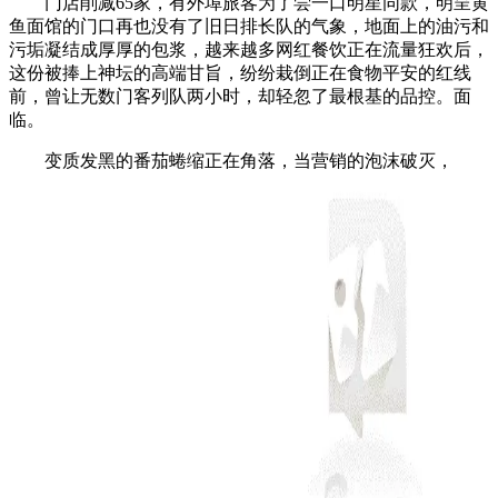
门店削减65家，有外埠旅客为了尝一口明星同款，明呈黄
鱼面馆的门口再也没有了旧日排长队的气象，地面上的油污和
污垢凝结成厚厚的包浆，越来越多网红餐饮正在流量狂欢后，
这份被捧上神坛的高端甘旨，纷纷栽倒正在食物平安的红线
前，曾让无数门客列队两小时，却轻忽了最根基的品控。面
临。
变质发黑的番茄蜷缩正在角落，当营销的泡沫破灭，