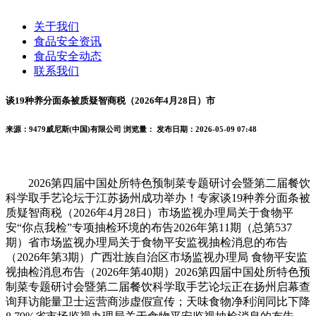
关于我们
食品安全资讯
食品安全动态
联系我们
谈19种养分面条被质疑智商税（2026年4月28日）市
来源：9479威尼斯(中国)有限公司
浏览量：
发布日期：2026-05-09 07:48
2026第四届中国处所特色预制菜专题研讨会暨第二届餐饮
科学取手艺论坛于江苏扬州成功举办！专家谈19种养分面条被
质疑智商税（2026年4月28日）市场监视办理局关于食物平
安“你点我检”专项抽检环境的布告2026年第11期（总第537
期）省市场监视办理局关于食物平安监视抽检消息的布告
（2026年第3期）广西壮族自治区市场监视办理局 食物平安监
视抽检消息布告（2026年第40期）2026第四届中国处所特色预
制菜专题研讨会暨第二届餐饮科学取手艺论坛正在扬州启幕查
询拜访能量卫士运营商涉虚假宣传；天味食物净利润同比下降