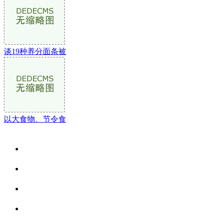
谈19种养分面条被
以大食物、节令食
关于我们
食品安全资讯
食品安全动态
联系我们