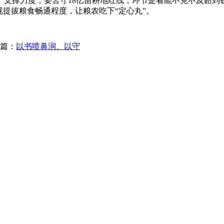
产支撑力度，要苦守18亿亩耕地红线，环节是看能不克不及赔到
视提拔粮食畅通程度，让粮农吃下“定心丸”。
篇：
以书喷鼻润、以守