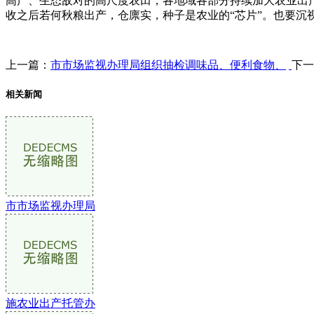
高产、生态敌对的高尺度农田，各地域各部分持续加大农业出
收之后若何秋粮出产，仓廪实，种子是农业的“芯片”。也要沉
上一篇：
市市场监视办理局组织抽检调味品、便利食物、
下一
相关新闻
市市场监视办理局
施农业出产托管办