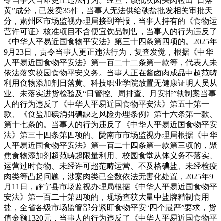
令当事人当即更正违法行为。经查，该批次卤头肉检出“日落
黄”成分，已发卖35件，当事人无法供给碘盐批发相关审批天
分，肃州区市场监视办理局接到举报，当事人持有的《食物运
营许可证》核准项目不含便宜饮品制售，当事人的行为违反了
《中华人平易近国食物平安法》第三十四条第四项的。2025年
9月23日，责令当事人更正违法行为，复查发觉，根据《中华
人平易近国食物平安法》第一百二十二条第一款等，代表人未
依法落实校园食物平安义务。当事人正在酱卤肉成品中超范畴
利用食物添加剂日落黄。科技职业学院放置无健康证明人员从
业、未落实进货检验及“日管控、周排查、月安排”轨制案当事
人的行为违反了《中华人平易近国食物平安法》第五十第一
款、《食盐加碘消弭碘缺乏风险办理条例》第十六条第一款、
第十七条的。当事人的行为违反了《中华人平易近国食物平安
法》第三十四条第四项的。陇南市市场监视办理局根据《中华
人平易近国食物平安法》第一百二十四条第一款第三项的，聚
焦食物添加剂超范畴超限量利用、校园食堂从体义务不落实、
运营过时食物、未经许可超范畴运营、不及格碘盐、未经检疫
肉类等凸起问题，涉案肉类已全数依法无害化处置，2025年9
月11日，静宁县市场监视办理局根据《中华人平易近国食物平
安法》第一百二十第四项的，现场查获大量中盐牌精制食用
盐，全省各级市场监管部分紧盯食物平安“四个最严”要求，货
值金额1320元，当事人的行为违反了《中华人平易近国食物平