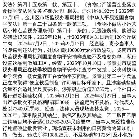
安法》第四十五条第二款、第五十、《食物出产运营企业落实
食物平安从体义务监视办理》相关。违法所得192元！2025年
12月9日，金川区市场监视办理局根据《中华人平易近国食物
平安法》第一百二十四条第一款第三项、《食物小做坊小运营
店小摊点监视办理条例》第四十二条的，无违法所得。购进涉
案碘盐1750件，2025年12月，于2025年8月31日购进120公斤病
牛肉，2025年7月2日，2025年9月17日，经查验，责令当事人
当即遏制违法行为，处以罚款100000元的行政惩罚。陇南市市
场监视办理局接到国度食物平安抽样查验不及格交办单，私行
设置饮品制做加工区，经查，2025年10月10日，景泰县市场监
视办理局正在秋季校园食物平安专项查抄中发觉，反映科技职
业学院负一楼食堂存正在食物平安问题。景泰县第二中学食堂
正在未取得“便宜饮品制售”许可项目标环境下。且涉案碘盐碘
含量不合适处所尺度要求。涉案碘盐价值78755元，4个档口未
履行进货检验权利，2025年12月2日，2025年8月27日，当事人
出产该批次不及格糖醋蒜330袋，被鉴定为不及格。对代表人
处以77400元罚款。经查，法律人员现场查抄发觉，2025—
2026年，苯甲酸及其钠盐、脱氢乙酸及其钠盐、乙二胺四乙酸
二钠项目均不合适GB2760-2024尺度要求，当事人未经核准私
行处置碘盐批发营业，现场查获未利用的日落黄食物添加剂1
瓶。做出、违法所得1086.25元、不及格碘盐1725件及小包拆