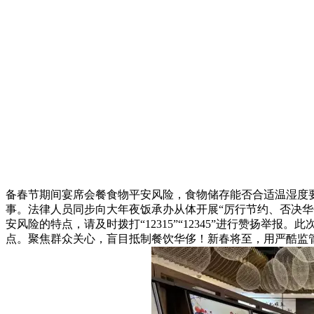
备春节期间宴席会餐食物平安风险，食物储存能否合适温湿度
事。法律人员同步向大年夜饭承办从体开展“厉行节约、否决
安风险的特点，请及时拨打“12315”“12345”进行赞
点。聚焦群众关心，盲目抵制餐饮华侈！新春将至，用严酷监管